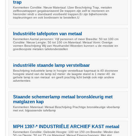
trap
Kenmerken Conditie: Nieuw Materiaal: IJzer Beschrijving Trap, metalen
zelfbouwtrappen gegalvaniseerd De trappen zijn zelf te monteren en
hieronder vindt u standaard voorbeeld trappen.Er zijn bijbehorende
trapleuningen en ook bordessen te bestellen.U
Industriële tafelpoten van metaal
Kenmerken Aantal personen: Vijf personen of meer Breedte: 50 tot 100 cm
Conditie: Nieuw Lengte: 50 tot 100 cm Materiaal: Metaal Vorm: Overige
vormen Beschrijving Wij van Houthandel Woerden kunnen u de mooiste en
goedkoopste metalen tafelonderstellen
industriële staande lamp verstelbaar
Beschrijving industriele lamp in hoogte verstelbaar kapmaat is 40 doorsnee
hoogste stand van de lamp is2 meter de laagste stand is 1 meter 40 de
gehele lamp is van metaal en geeft prachtig licht bekijk ook mijn andere
advertenties
Staande schemerlamp metaal bronskleurig met
matglazen kap
Kenmerken Materiaal: Metaal Beschrijving Prachtige bronskleurige vloerlamp
met evt. bijpassende tafellamp
MPH 1397-* INDUSTRIËLE ARCHIEF KAST metaal
Kenmerken Conditie: Gebruikt Hoogte: 100 tot 150 cm Breedte: Minder dan
50 cm Diepte: 50 tot 75 cm Materiaal: Metaal Eigenschappen: Met slot