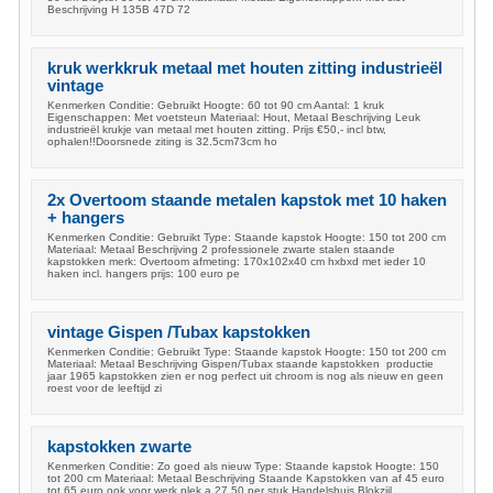
Beschrijving H 135B 47D 72
kruk werkkruk metaal met houten zitting industrieël
vintage
Kenmerken Conditie: Gebruikt Hoogte: 60 tot 90 cm Aantal: 1 kruk
Eigenschappen: Met voetsteun Materiaal: Hout, Metaal Beschrijving Leuk
industrieël krukje van metaal met houten zitting. Prijs €50,- incl btw,
ophalen!!Doorsnede ziting is 32.5cm73cm ho
2x Overtoom staande metalen kapstok met 10 haken
+ hangers
Kenmerken Conditie: Gebruikt Type: Staande kapstok Hoogte: 150 tot 200 cm
Materiaal: Metaal Beschrijving 2 professionele zwarte stalen staande
kapstokken merk: Overtoom afmeting: 170x102x40 cm hxbxd met ieder 10
haken incl. hangers prijs: 100 euro pe
vintage Gispen /Tubax kapstokken
Kenmerken Conditie: Gebruikt Type: Staande kapstok Hoogte: 150 tot 200 cm
Materiaal: Metaal Beschrijving Gispen/Tubax staande kapstokken productie
jaar 1965 kapstokken zien er nog perfect uit chroom is nog als nieuw en geen
roest voor de leeftijd zi
kapstokken zwarte
Kenmerken Conditie: Zo goed als nieuw Type: Staande kapstok Hoogte: 150
tot 200 cm Materiaal: Metaal Beschrijving Staande Kapstokken van af 45 euro
tot 65 euro ook voor werk plek a 27,50 per stuk Handelshuis Blokzijl