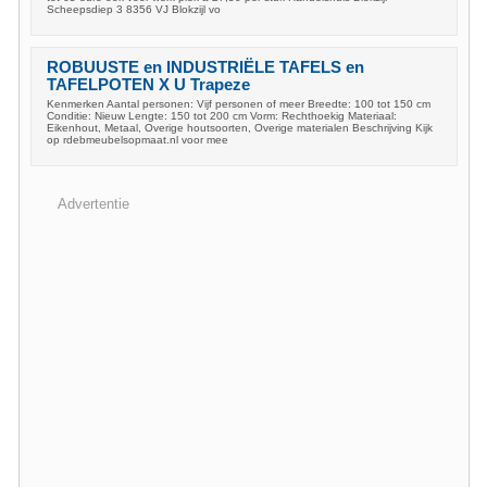
Scheepsdiep 3 8356 VJ Blokzijl vo
ROBUUSTE en INDUSTRIËLE TAFELS en
TAFELPOTEN X U Trapeze
Kenmerken Aantal personen: Vijf personen of meer Breedte: 100 tot 150 cm
Conditie: Nieuw Lengte: 150 tot 200 cm Vorm: Rechthoekig Materiaal:
Eikenhout, Metaal, Overige houtsoorten, Overige materialen Beschrijving Kijk
op rdebmeubelsopmaat.nl voor mee
Advertentie