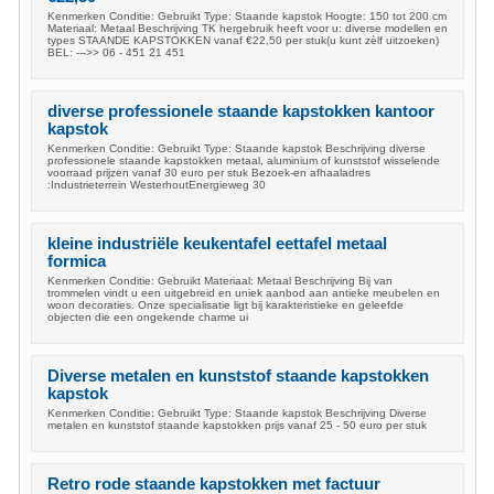
Kenmerken Conditie: Gebruikt Type: Staande kapstok Hoogte: 150 tot 200 cm
Materiaal: Metaal Beschrijving TK hergebruik heeft voor u: diverse modellen en
types STAANDE KAPSTOKKEN vanaf €22,50 per stuk(u kunt zèlf uitzoeken)
BEL: --->> 06 - 451 21 451
diverse professionele staande kapstokken kantoor
kapstok
Kenmerken Conditie: Gebruikt Type: Staande kapstok Beschrijving diverse
professionele staande kapstokken metaal, aluminium of kunststof wisselende
voorraad prijzen vanaf 30 euro per stuk Bezoek-en afhaaladres
:Industrieterrein WesterhoutEnergieweg 30
kleine industriële keukentafel eettafel metaal
formica
Kenmerken Conditie: Gebruikt Materiaal: Metaal Beschrijving Bij van
trommelen vindt u een uitgebreid en uniek aanbod aan antieke meubelen en
woon decoraties. Onze specialisatie ligt bij karakteristieke en geleefde
objecten die een ongekende charme ui
Diverse metalen en kunststof staande kapstokken
kapstok
Kenmerken Conditie: Gebruikt Type: Staande kapstok Beschrijving Diverse
metalen en kunststof staande kapstokken prijs vanaf 25 - 50 euro per stuk
Retro rode staande kapstokken met factuur