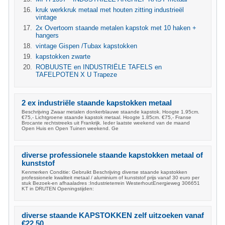
kruk werkkruk metaal met houten zitting industrieël
vintage
2x Overtoom staande metalen kapstok met 10 haken +
hangers
vintage Gispen /Tubax kapstokken
kapstokken zwarte
ROBUUSTE en INDUSTRIËLE TAFELS en
TAFELPOTEN X U Trapeze
2 ex industriële staande kapstokken metaal
Beschrijving Zwaar metalen donkerblauwe staande kapstok. Hoogte 1.95cm.
€75,- Lichtgroene staande kapstok metaal. Hoogte 1.85cm. €75,- Franse
Brocante rechtstreeks uit Frankrijk. Ieder laatste weekend van de maand
Open Huis en Open Tuinen weekend. Ge
diverse professionele staande kapstokken metaal of
kunststof
Kenmerken Conditie: Gebruikt Beschrijving diverse staande kapstokken
professionele kwaliteit metaal / aluminium of kunststof prijs vanaf 30 euro per
stuk Bezoek-en afhaaladres :Industrieterrein WesterhoutEnergieweg 306651
KT in DRUTEN Openingstijden:
diverse staande KAPSTOKKEN zelf uitzoeken vanaf
€22,50