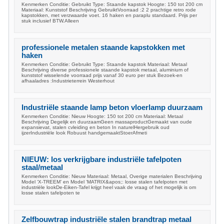
Kenmerken Conditie: Gebruikt Type: Staande kapstok Hoogte: 150 tot 200 cm
Materiaal: Kunststof Beschrijving GebruiktVoorraad :2 2 prachtige retro rode
kapstokken, met verzwaarde voet. 16 haken en paraplu standaard. Prijs per
stuk inclusief BTW.Alleen
professionele metalen staande kapstokken met
haken
Kenmerken Conditie: Gebruikt Type: Staande kapstok Materiaal: Metaal
Beschrijving diverse professionele staande kapstok metaal, aluminium of
kunststof wisselende voorraad prijs vanaf 30 euro per stuk Bezoek-en
afhaaladres :Industrieterrein Westerhout
Industriële staande lamp beton vloerlamp duurzaam
Kenmerken Conditie: Nieuw Hoogte: 150 tot 200 cm Materiaal: Metaal
Beschrijving Degelijk en duurzaamGeen massaproductGemaakt van oude
expansievat, stalen cvleiding en beton In naturelHergebruik oud
ijzerIndustriële look Robuust handgemaaktStoerAfmeti
NIEUW: los verkrijgbare industriële tafelpoten
staal/metaal
Kenmerken Conditie: Nieuw Materiaal: Metaal, Overige materialen Beschrijving
Model ‘X-TREEM’ en Model ‘MATRIX&apos;: losse stalen tafelpoten met
industriële lookDe-Eiken-Tafel krijgt heel vaak de vraag of het mogelijk is om
losse stalen tafelpoten te
Zelfbouwtrap industriële stalen brandtrap metaal