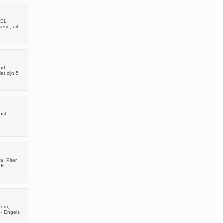
KEL
rie, uit
nd. -
et zijn 5
st -
a, Piter
 F.
oom,
 - Engels