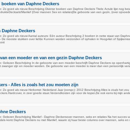
el boeken van Daphne Deckers
: Zo goed als nieuw Beschrijving Diverse boeken van Daphne Deckers Titels: Actule lijst nog bes
rukteDecksels!Manlief (Over mannen Sex en relaties)De geboorte van een gezin, (over opvoed
n Daphne Deckers
: Zo goed als nieuw Aantal auteurs: Eén auteur Beschrijving 2 boeken in nette staat van Daphn
!- De mooiste stukken over liefde Kunnen worden verzonden of ophalen in Hoogvliet of Spijkeniss
kost
 van een moeder en van een gezin Daphne Deckers
: Gelezen Beschrijving In de geboorte van een moeder beschrijft Daphne Deckers op openhartig
t zwanger zijn en moeder worden. De geboorte van een moeder is meer dan een persoonlijk vers
rs - Alles is zoals het zou moeten zijn
 Zo goed als nieuw Herkomst: Nederland Jaar (oorspr.): 2012 Beschrijving Alles is zoals het zo
kers.Hardcover, in zeer goede staat.Verzendkosten zijn voor de koper.Zie ook eens bij mijn and
phne Deckers
: Gelezen Beschrijving Manlief - Daphne Deckersover mannen, seks en relaties Na het succes v
els komt Daphne Deckers nu met Manlief, waarin zij haar beste columns over mannen, seks en r