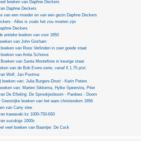
 veel boeken van Daphne Deckers
van Daphne Deckers
te van een moeder en van een gezin Daphne Deckers
kers - Alles is zoals het zou moeten zijn
 Daphne Deckers
de antieke boeken van voor 1850
 boeken van John Grisham
 boeken van Roos Verlinden in zeer goede staat
 boeken van Anita Schreve.
 Boeken van Santa Montefiore in keurige staat
ken van de Bob Evers-serie, vanaf € 1.75 p/st.
van Wolf, Jan Postma:
) boeken van: Julia Burgers-Drost - Karin Peters
boeken van: Marten Sikkema, Hylke Speerstra, Piter
an De Efteling: De Sprookjesboom - Pardoes - Doorn
- Geestrijke boeken van het ware christendom 1856
en van Carry slee
van kawasaki kz 1000-750-650
van suzukigs 1000c
el veel boeken van Baantjer. De Cock