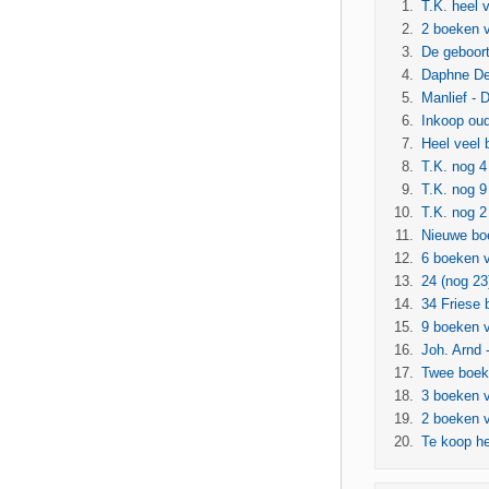
T.K. heel
2 boeken 
De geboor
Daphne Dec
Manlief -
Inkoop ou
Heel veel
T.K. nog 4
T.K. nog 9
T.K. nog 2
Nieuwe boe
6 boeken 
24 (nog 23
34 Friese 
9 boeken v
Joh. Arnd 
Twee boek
3 boeken 
2 boeken 
Te koop he