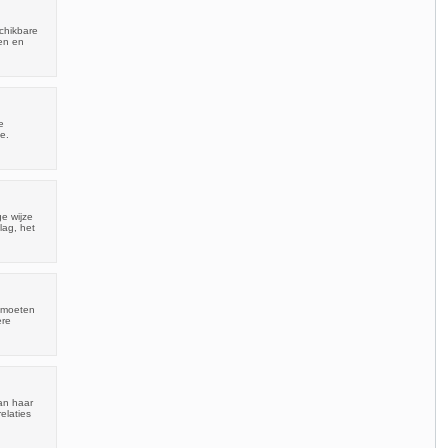
chikbare
en en
e
e.
e wijze
lag, het
u moeten
ere
an haar
elaties