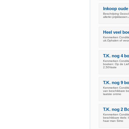
Inkoop oude 
Beschrijving Gezoc
allerlei prijsklasse
Heel veel b
Kenmerken Conditie
uit.Ophalen of verz
T.K. nog 4 b
Kenmerken Conditie
boeken: Op de Lief
2,50Vaste
T.K. nog 9 b
Kenmerken Conditie
van beschikbare bo
laatste ontmo
T.K. nog 2 B
Kenmerken Conditie:
beschikbare titels:
haar man Simo