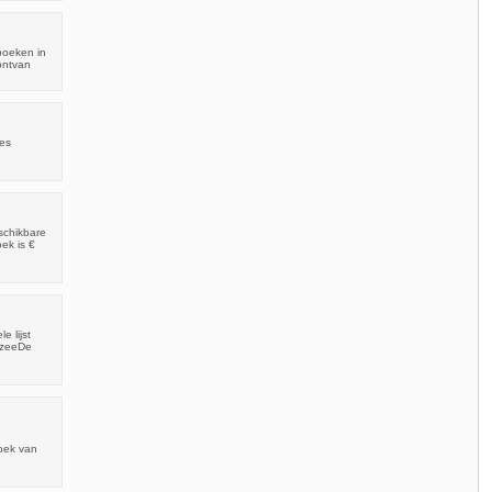
boeken in
 ontvan
jes
schikbare
ek is €
 lijst
 zeeDe
boek van