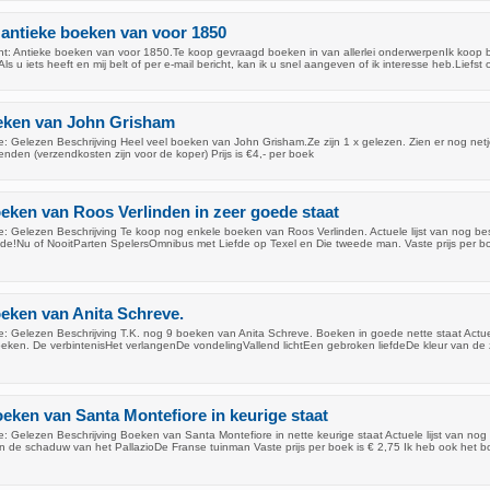
antieke boeken van voor 1850
ht: Antieke boeken van voor 1850.Te koop gevraagd boeken in van allerlei onderwerpenIk koop 
n.Als u iets heeft en mij belt of per e-mail bericht, kan ik u snel aangeven of ik interesse heb.Liefst
oeken van John Grisham
: Gelezen Beschrijving Heel veel boeken van John Grisham.Ze zijn 1 x gelezen. Zien er nog net
enden (verzendkosten zijn voor de koper) Prijs is €4,- per boek
oeken van Roos Verlinden in zeer goede staat
: Gelezen Beschrijving Te koop nog enkele boeken van Roos Verlinden. Actuele lijst van nog be
de!Nu of NooitParten SpelersOmnibus met Liefde op Texel en Die tweede man. Vaste prijs per bo
oeken van Anita Schreve.
: Gelezen Beschrijving T.K. nog 9 boeken van Anita Schreve. Boeken in goede nette staat Actuele
eken. De verbintenisHet verlangenDe vondelingVallend lichtEen gebroken liefdeDe kleur van de
oeken van Santa Montefiore in keurige staat
 Gelezen Beschrijving Boeken van Santa Montefiore in nette keurige staat Actuele lijst van nog
 In de schaduw van het PallazioDe Franse tuinman Vaste prijs per boek is € 2,75 Ik heb ook het 