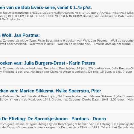
n van de Bob Evers-serie, vanaf € 1.75 p/st.
ie: Nieuw Beschrijving SNELLE LEVERING!!VANDAAG voor 17.00 uur VIA ONZE INTERNETWIN
r.nl) BESTELD!! IDEAL BETAALD>>> MORGEN IN HUIS!! Boeken van de bekende Bob Evers-se
r!! De Boekenkam
 Wolf, Jan Postma:
: Zo goed als nieuw Type: Fictie Beschrijving 6 boeken van Wolf, Jan Postma: - Wolf de speurho
- Wolf naar Ameland. - Wolf weer in actie. - Wolf en de kotterbende. - Smokkelaars op het strand. H
boeken van: Julia Burgers-Drost - Karin Peters
: Zo goed als nieuw Herkomst: Nederland Beschrijving 24 (nog 23) boeken van: Julia Burgers-Dro
y Thijssing-Boer, enz. Het boek van Clemens Wisse is verkocht. De prijs, 15 euro, is excl. 7 euro
eken van: Marten Sikkema, Hylke Speerstra, Piter
: Gelezen Gebied: Friesland Beschrijving 34 Friese boeken van: Marten Sikkema, Hylke Speerstr
. Burgy: Yn en om de Koaibosk, 1943. 3 euro. - W. Cuperus: Doeke Daan, 1948. 2,50 euro. - Hein
 De Efteling: De Sprookjesboom - Pardoes - Doorn
: Zo goed als nieuw Type: Overige typen Beschrijving 9 boeken van De Efteling: De Sprookjesb
n de Reus. - Opgestaan is plaats vergaan! - De tovervis. - Efteling, 1972. Tekst in het Nederlands