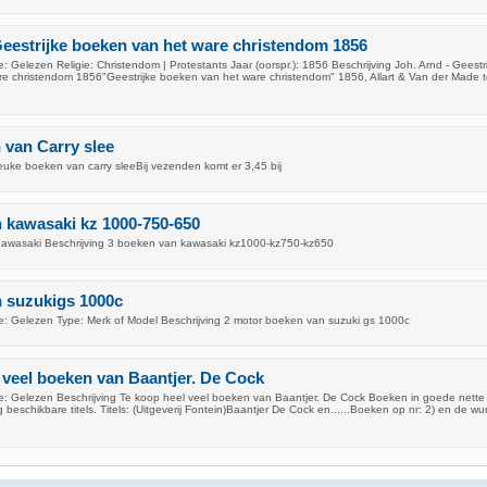
Geestrijke boeken van het ware christendom 1856
 Gelezen Religie: Christendom | Protestants Jaar (oorspr.): 1856 Beschrijving Joh. Arnd - Geestr
e christendom 1856"Geestrijke boeken van het ware christendom" 1856, Allart & Van der Made 
van Carry slee
euke boeken van carry sleeBij vezenden komt er 3,45 bij
 kawasaki kz 1000-750-650
awasaki Beschrijving 3 boeken van kawasaki kz1000-kz750-kz650
n suzukigs 1000c
: Gelezen Type: Merk of Model Beschrijving 2 motor boeken van suzuki gs 1000c
 veel boeken van Baantjer. De Cock
: Gelezen Beschrijving Te koop heel veel boeken van Baantjer. De Cock Boeken in goede nette 
g beschikbare titels. Titels: (Uitgeverij Fontein)Baantjer De Cock en......Boeken op nr: 2) en de wu