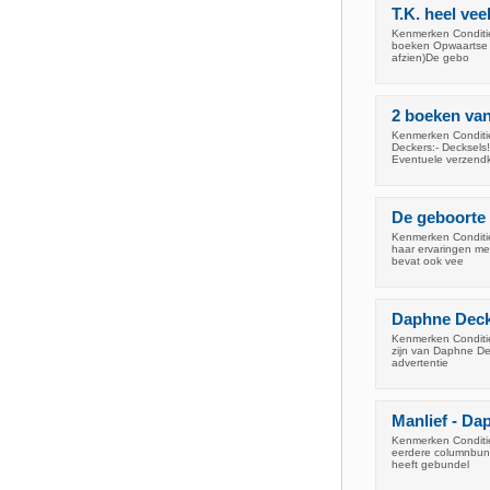
T.K. heel ve
Kenmerken Conditie
boeken Opwaartse d
afzien)De gebo
2 boeken va
Kenmerken Conditie
Deckers:- Decksels
Eventuele verzend
De geboorte
Kenmerken Conditie
haar ervaringen me
bevat ook vee
Daphne Decke
Kenmerken Conditie:
zijn van Daphne Dec
advertentie
Manlief - Da
Kenmerken Conditie
eerdere columnbund
heeft gebundel