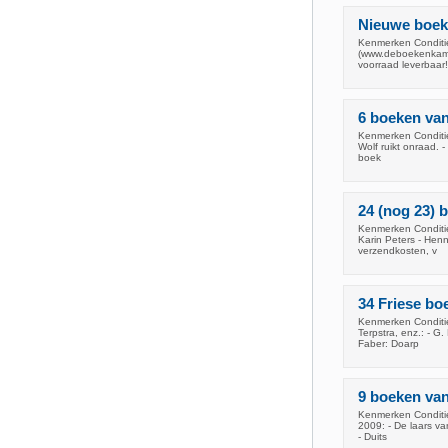
Nieuwe boeke
Kenmerken Condit
(www.deboekenkame
voorraad leverbaa
6 boeken van
Kenmerken Conditie
Wolf ruikt onraad. 
boek
24 (nog 23) 
Kenmerken Conditie
Karin Peters - Henn
verzendkosten, v
34 Friese bo
Kenmerken Conditie
Terpstra, enz.: - G
Faber: Doarp
9 boeken van
Kenmerken Conditie
2009: - De laars va
- Duits