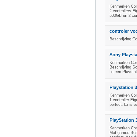
Kenmerken Cond
2 controllers E
500GB en 2 cont
controler voo
Beschrijving Co
Sony Playst
Kenmerken Condi
Beschrijving So
bij een Playsta
Playstation 3
Kenmerken Cond
1 controller Ei
perfect. Er is 
PlayStation 
Kenmerken Condi
Met games Besch