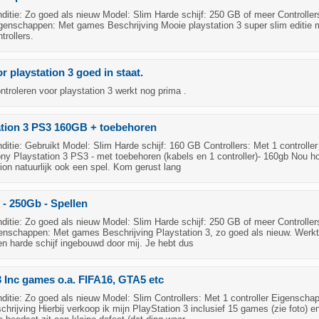
itie: Zo goed als nieuw Model: Slim Harde schijf: 250 GB of meer Controller
igenschappen: Met games Beschrijving Mooie playstation 3 super slim editie 
rollers.
r playstation 3 goed in staat.
ntroleren voor playstation 3 werkt nog prima .
ation 3 PS3 160GB + toebehoren
tie: Gebruikt Model: Slim Harde schijf: 160 GB Controllers: Met 1 controller
ny Playstation 3 PS3 - met toebehoren (kabels en 1 controller)- 160gb Nou ho
tion natuurlijk ook een spel. Kom gerust lang
 - 250Gb - Spellen
itie: Zo goed als nieuw Model: Slim Harde schijf: 250 GB of meer Controller
genschappen: Met games Beschrijving Playstation 3, zo goed als nieuw. Werkt
een harde schijf ingebouwd door mij. Je hebt dus
3 Inc games o.a. FIFA16, GTA5 etc
tie: Zo goed als nieuw Model: Slim Controllers: Met 1 controller Eigenscha
rijving Hierbij verkoop ik mijn PlayStation 3 inclusief 15 games (zie foto) e