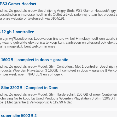
 PS3 Gamer Headset
itie: Zo goed als nieuw Beschrijving Angry Birds PS3 Gamer HeadsetAngry 
etIndien u interesse heeft in dit Outlet artikel, raden wij u aan het product d
ia onze website of telefonisch via 010-5191
 12 gb 1 controllee
e zijn wij?Usedtronics Leeuwarden (instore winkel Filmclub) heeft een aparte 
g waar u gebruikte elektronica te koop kunt aanbieden en uiteraard ook elektr
uil is mogelijk.U bent welkom in onze
3 160GB || compleet in doos + garantie
tie: Zo goed als nieuw Model: Slim Controllers: Met 1 controller Beschrijvin
roducts Woerden Playstation 3 160GB || compleet in doos + garantie || Verkoo
en per week open INRUILEN en zo hoge k
3 Slim 320GB | Compleet in Doos
itie: Zo goed als nieuw Model: Slim Harde schijf: 250 GB of meer Controller
schrijving Nu te koop bij Used Products Woerden Playstation 3 Slim 320GB |
s || Met garantie || Verkoopprijs: € 119.99 6 dag
3 super slim 500GB 2