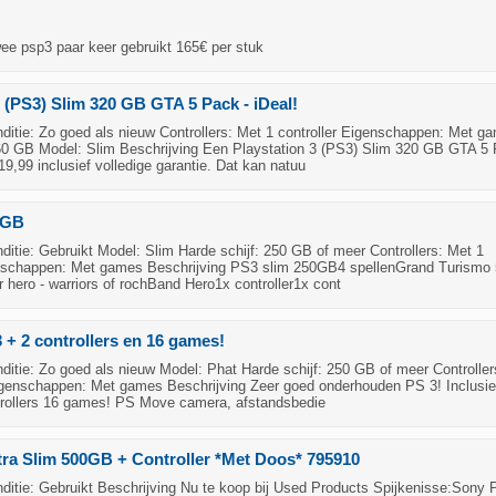
ee psp3 paar keer gebruikt 165€ per stuk
3 (PS3) Slim 320 GB GTA 5 Pack - iDeal!
itie: Zo goed als nieuw Controllers: Met 1 controller Eigenschappen: Met g
160 GB Model: Slim Beschrijving Een Playstation 3 (PS3) Slim 320 GB GTA 5
19,99 inclusief volledige garantie. Dat kan natuu
0GB
tie: Gebruikt Model: Slim Harde schijf: 250 GB of meer Controllers: Met 1
enschappen: Met games Beschrijving PS3 slim 250GB4 spellenGrand Turismo
 hero - warriors of rochBand Hero1x controller1x cont
3 + 2 controllers en 16 games!
itie: Zo goed als nieuw Model: Phat Harde schijf: 250 GB of meer Controller
Eigenschappen: Met games Beschrijving Zeer goed onderhouden PS 3! Inclusie
rollers 16 games! PS Move camera, afstandsbedie
ra Slim 500GB + Controller *Met Doos* 795910
itie: Gebruikt Beschrijving Nu te koop bij Used Products Spijkenisse:Sony