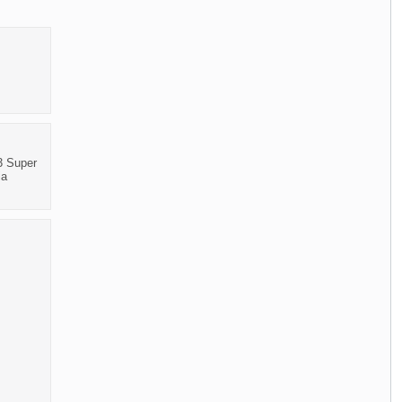
3 Super
ia