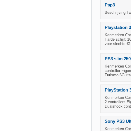
Psp3
Beschrijving Tw
Playstation 
Kenmerken Cond
Harde schijf: 
voor slechts €1
PS3 slim 25
Kenmerken Condi
controller Eig
Turismo 6Guitar
PlayStation 
Kenmerken Cond
2 controllers 
Dualshock cont
Sony PS3 Ult
Kenmerken Cond