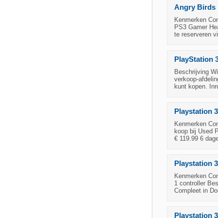
Angry Birds
Kenmerken Cond
PS3 Gamer Heads
te reserveren v
PlayStation 3
Beschrijving Wi
verkoop-afdelin
kunt kopen. Inr
Playstation 
Kenmerken Condi
koop bij Used P
€ 119.99 6 dag
Playstation 
Kenmerken Cond
1 controller Be
Compleet in Doo
Playstation 