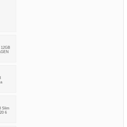
3 12GB
DAGEN
3
ia
3 Slim
20 6