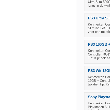
Ultra Slim 500G
langs in de win
PS3 Ultra Sl
Kenmerken Cond
Slim 320GB + Co
voor een taxati
PS3 160GB +
Kenmerken Cond
Controller 7951
Tip: Kijk ook e
PS3 Wit 12GB
Kenmerken Cond
12GB + Controll
taxatie. Tip: K
Sony Playsta
Kenmerken Cond
Playstation 3 u