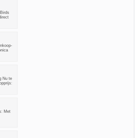
Birds
irect
inkoop-
onica
g Nu te
pprijs:
s: Met