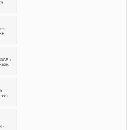
om
tra
kel
160GB +
xatie.
it
r een
Mi-