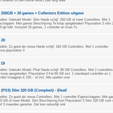
 headset zit een kleine defect (dat ding waar
3 250GB + 20 games + Collectors Edition uitgave
tie: Gebruikt Model: Slim Harde schijf: 250 GB of meer Controllers: Met 1
enschappen: Met games Beschrijving Te koop aangeboden! Playstation 3 slim 2
 gb hdd. Inclusief 20 games, 1 controler en Gran Tu
 20
tie: Zo goed als nieuw Harde schijf: 160 GB Controllers: Met 1 controller
ima playstation 3
 19
tie: Gebruikt Model: Phat Harde schijf: 80 GB Controllers: Met 2 controllers
 koop aangeboden; Playstation 3 Fat 80 GB incl. 1 standaard controller en 1
ller.Vraagprijs € 100,- of incl. Alle spellen voor
3 (PS3) Slim 320 GB (Compleet) - iDeal!
itie: Zo goed als nieuw Controllers: Met 1 controller Eigenschappen: Met g
250 GB of meer Model: Slim Beschrijving Een Playstation 3 Slim 320 GB voor 
ef 3 maanden garantie. Dat kan natuurlijk enk