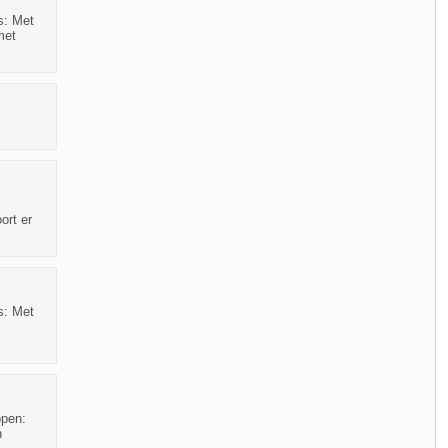
s: Met
met
ort er
s: Met
ppen:
n