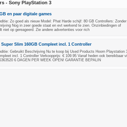
s - Sony PlayStation 3
GB en paar digitale games
itie: Zo goed als nieuw Model: Phat Harde schijf: 80 GB Controllers: Zonder
hrijving Nog in zeer goede staat en evt werkend te zien. Onzinbiedingen of
t niet op gereageerd. Zie andere advertenties voor rich
3 Super Slim 160GB Compleet incl. 1 Controller
itie: Gebruikt Beschrijving Nu te koop bij Used Products Hoorn Playstation 
leet incl. 1 Controller Verkoopprijs: € 109.95 Vanaf heden ook bereikbaar v
86363520 6 DAGEN PER WEEK OPEN! GARANTIE BEPALIN