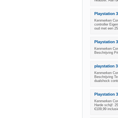
headset. Aan de
Playstation 
Kenmerken Condi
controller Eig
oud met een 250
Playstation 3
Kenmerken Condi
Beschrijving Pr
playstation 3
Kenmerken Condi
Beschrijving Te
dualshock contro
Playstation 
Kenmerken Cond
Harde schijf: 
€109,99 inclusi