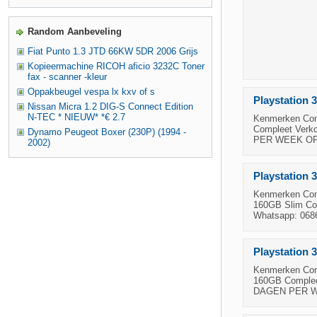
Random Aanbeveling
Fiat Punto 1.3 JTD 66KW 5DR 2006 Grijs
Kopieermachine RICOH aficio 3232C Toner
fax - scanner -kleur
Oppakbeugel vespa lx kxv of s
Playstation
Nissan Micra 1.2 DIG-S Connect Edition
N-TEC * NIEUW* *€ 2.7
Kenmerken Cond
Compleet Verko
Dynamo Peugeot Boxer (230P) (1994 -
PER WEEK OPEN
2002)
Playstation 
Kenmerken Cond
160GB Slim Comp
Whatsapp: 06
Playstation 
Kenmerken Cond
160GB Compleet
DAGEN PER WE