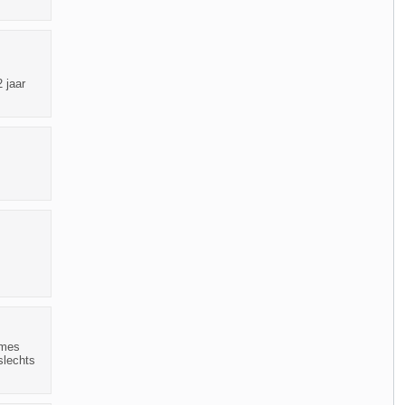
 jaar
ames
slechts