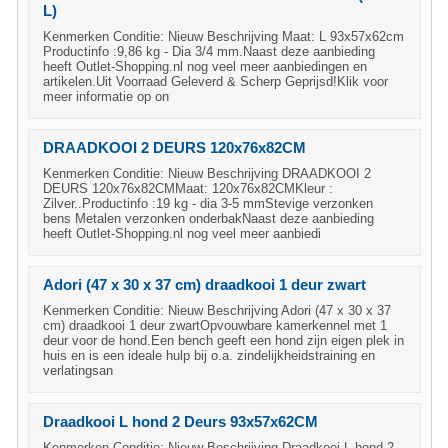
L)
Kenmerken Conditie: Nieuw Beschrijving Maat: L 93x57x62cm
Productinfo :9,86 kg - Dia 3/4 mm.Naast deze aanbieding
heeft Outlet-Shopping.nl nog veel meer aanbiedingen en
artikelen.Uit Voorraad Geleverd & Scherp Geprijsd!Klik voor
meer informatie op on
DRAADKOOI 2 DEURS 120x76x82CM
Kenmerken Conditie: Nieuw Beschrijving DRAADKOOI 2
DEURS 120x76x82CMMaat: 120x76x82CMKleur :
Zilver..Productinfo :19 kg - dia 3-5 mmStevige verzonken
bens Metalen verzonken onderbakNaast deze aanbieding
heeft Outlet-Shopping.nl nog veel meer aanbiedi
Adori (47 x 30 x 37 cm) draadkooi 1 deur zwart
Kenmerken Conditie: Nieuw Beschrijving Adori (47 x 30 x 37
cm) draadkooi 1 deur zwartOpvouwbare kamerkennel met 1
deur voor de hond.Een bench geeft een hond zijn eigen plek in
huis en is een ideale hulp bij o.a. zindelijkheidstraining en
verlatingsan
Draadkooi L hond 2 Deurs 93x57x62CM
Kenmerken Conditie: Nieuw Beschrijving Draadkooi L hond 2