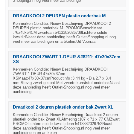
Shopping.nl nog veel meer aanbiedinge
DRAADKOOI 2 DEUREN plastic onderbak M
Kenmerken Conditie: Nieuw Beschrijving DRAADKOOI 2
DEUREN plastic onderbak M PROMOBenschMaat
:76x48x54CM zwartean:5413382026738Lichtere solide
kwaltijdNaast deze aanbieding heeft Outlet-Shopping.nl nog
veel meer aanbiedingen en artikelen.Uit Voorraa
DRAADKOOI ZWART 1-DEUR &#8211; 47x30x37cm
XS
Kenmerken Conditie: Nieuw Beschrijving DRAADKOOI
ZWART 1 DEUR 47x30x37cm
XSMaat:47x30x37cmProductinfo :3,44 kg - Dia 2,7 x 3,4
mm.Stevig zwart gecoat.Met zwarte kunststof onderbakNaast
deze aanbieding heeft Outlet-Shopping.nl nog veel meer
aanbieding
Draadkooi 2 deuren plastiek onder bak Zwart XL
Kenmerken Conditie: Nieuw Beschrijving Draadkooi 2 deuren
plastiek onder bak Zwart XLAfmeting :107 x 71 x 77 CMZwart
PROMOLichtere solide kwalitijdean:5413382026752Naast
deze aanbieding heeft Outlet-Shopping.nl nog veel meer
aanbiedingen en artikelen