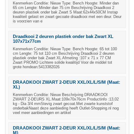
Kenmerken Conditie: Nieuw Type: Bench Hoogte: Minder dan
65 cm Lengte: Minder dan 75 cm Beschrijving Draadkooi 2
deuren plastiek onder bak Zwart S Maat:62x44x50CM Instap
kwaliteit gelast en zwart gecoate draadkooi met een deur. Deur
is voorzien van e
Draadkooi 2 deuren plastiek onder bak Zwart XL
107x71x77cm
Kenmerken Conditie: Nieuw Type: Bench Hoogte: 65 tot 100
cm Lengte: 75 tot 110 cm Beschrijving Draadkooi 2 deuren
plastiek onder bak Zwart XL Afmeting :107 x 71 x 77 CM
Zwart PROMO Lichtere solide kwalitijd Voor de middel tot
grote hondean:5413382026
DRAADKOOI ZWART 2-DEUR XXL/XL/L/S/M (Maat:
XL)
Kenmerken Conditie: Nieuw Beschrijving DRAADKOOI
ZWART 2-DEURS XL.Maat:109x70x76cm Productinfo :13,02
kg - Dia 3/4 mmStevig zwart gecoat.Met zwarte kunststof
onderbakNaast deze aanbieding heeft Outlet-Shopping.nl nog
veel meer aanbiedingen en artikel
DRAADKOOI ZWART 2-DEUR XXL/XL/L/S/M (Maat:
M)