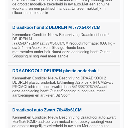
de grootst mogelijke zekerheid in uw auto.Met een schuine
voorkant en een praktisch handvat.En zeer makkelijk in
elkaar en uit elkaar te
Draadkooi hond 2 DEUREN M .77X54X47CM
Kenmerken Conditie: Nieuw Beschrijving Draadkooi hond 2
DEUREN M
.77X54X47CMMaat.77X54X47CMProductinformatie: 9,66 kg -
dia 3-4 mm.Verzonken Stevige Honde bens
met metalen onder bak.Naast deze aanbieding heeft Outlet-
Shopping.nl nog veel meer aanbie
DRAADKOOI 2 DEUREN plastic onderbak L
Kenmerken Conditie: Nieuw Beschrijving DRAADKOOI 2
DEUREN plastic onderbak LAfmeting :92 x 57 x 64 CMZwart
PROMOLichtere solide kwalitijdean:5413382026745Naast
deze aanbieding heeft Outlet-Shopping.nl nog veel meer
aanbiedingen en artikelen.Uit Voorr
Draadkooi auto Zwart 76x48x61CM
Kenmerken Conditie: Nieuw Beschrijving Draadkooi auto Zwart
76x48x61CMDraadkooi van metaal (met epoxy-coating) voor
de grootst mogelijke zekerheid in uw auto.Met een schuine