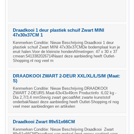
Draadkooi 1 deur plastiek schuif Zwart MINI
47x30x37CM 1
Kenmerken Conditie: Nieuw Beschrijving Draadkooi 1 deur
plastiek schuif Zwart MINI 47x30x37CMDe bodemplaat kun je
eruit halen.Voor de kleinste hondenAfmetingen: 47 x 30 x 37
cmean:5413382026714Naast deze aanbieding heeft Outlet-
Shopping.nl nog veel m
DRAADKOOI ZWART 2-DEUR XXL/XL/L/S/M (Maat:
S)
Kenmerken Conditie: Nieuw Beschrijving DRAADKOOI
ZWART 2-DEURS.Maat-63x43x49cm Productinfo :6,02 kg -
Dia 2,7/3,4 mmStevig zwart gecoatMet zwarte kunststof
onderbakNaast deze aanbieding heeft Outlet-Shopping.nl nog
veel meer aanbiedingen en artikelen
Draadkooi Zwart 89x51x66CM
Kenmerken Conditie: Nieuw Beschrijving Draadkooi Zwart
89x51x66CMDraadkooi van metaal (met epoxy-coating) voor