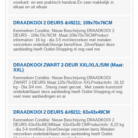
voorkant en een praktisch handvat.En zeer makkelijk in
elkaar en uit elkaar
DRAADKOOI 2 DEURS &#8211; 109x70x76CM
Kenmerken Conditie: Nieuw Beschrijving DRAADKOOI 2
DEURS - 109x70x76CM .Maat:109x70x76CMProduct
information :16 kg - dia 3-5 mmVerzonken met metalen
verzonken onderbakStevige bensKleur .ZilverNaast deze
aanbieding heeft Outlet-Shopping.nl nog veel me
DRAADKOOI ZWART 2-DEUR XXL/XL/L/S/M (Maat:
XXL)
Kenmerken Conditie: Nieuw Beschrijving DRAADKOOI
ZWART 2-DEURS.Maat:120x76x82cm XXLProductinfo :16,10
kg - Dia 3/4 mm ..Stevig zwart gecoat...Met zwarte kunststof
onderbakNaast deze aanbieding heeft Outlet-Shopping.nl nog
veel meer aanbiedingen en ar
DRAADKOOI 2 DEURS &#8211; 63x43x49CM
Kenmerken Conditie: Nieuw Beschrijving DRAADKOOI 2
DEURS 63x43x49CMMaat :63x43x49 CMProductinfo :8,22 kg
- dia 3-4 mmKleur ZilverStevige verzonken bens.Metalen
verzonken onderbakNaast deze aanbieding heeft Outlet-