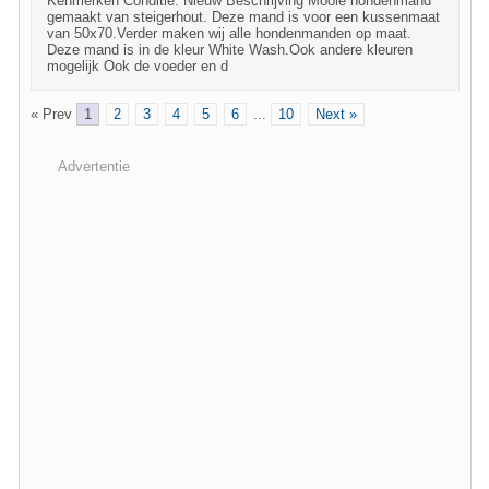
Kenmerken Conditie: Nieuw Beschrijving Mooie hondenmand
gemaakt van steigerhout. Deze mand is voor een kussenmaat
van 50x70.Verder maken wij alle hondenmanden op maat.
Deze mand is in de kleur White Wash.Ook andere kleuren
mogelijk Ook de voeder en d
« Prev
1
2
3
4
5
6
...
10
Next »
Advertentie