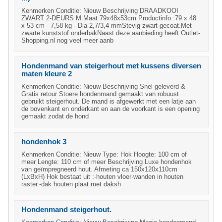
Kenmerken Conditie: Nieuw Beschrijving DRAADKOOI
ZWART 2-DEURS M.Maat.79x48x53cm Productinfo :79 x 48
x 53 cm - 7,58 kg - Dia 2,7/3,4 mmStevig zwart gecoat.Met
zwarte kunststof onderbakNaast deze aanbieding heeft Outlet-
Shopping.nl nog veel meer aanb
Hondenmand van steigerhout met kussens diversen
maten kleure 2
Kenmerken Conditie: Nieuw Beschrijving Snel geleverd &
Gratis retour Stoere hondenmand gemaakt van robuust
gebruikt steigerhout. De mand is afgewerkt met een latje aan
de bovenkant en onderkant en aan de voorkant is een opening
gemaakt zodat de hond
hondenhok 3
Kenmerken Conditie: Nieuw Type: Hok Hoogte: 100 cm of
meer Lengte: 110 cm of meer Beschrijving Luxe hondenhok
van geïmpregneerd hout. Afmeting ca 150x120x110cm
(LxBxH) Hok bestaat uit :-houten vloer-wanden in houten
raster.-dak houten plaat met daksh
Hondenmand steigerhout.